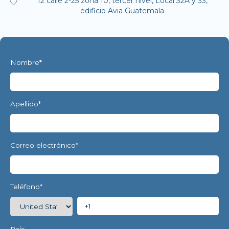
12 calle 2-25 zona 10, tercer nivel, Local 32A y 33,
edificio Avia Guatemala
Nombre
*
Apellido
*
Correo electrónico
*
Teléfono
*